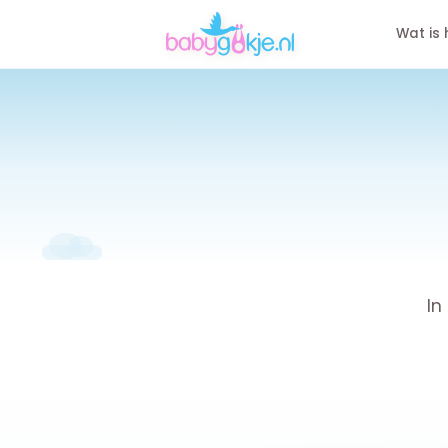
Wat is 
In