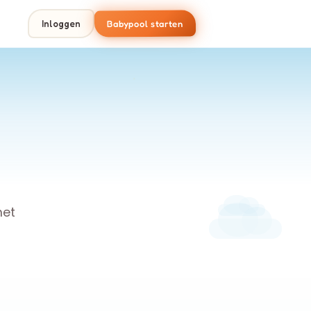
Babypool starten
Inloggen
het